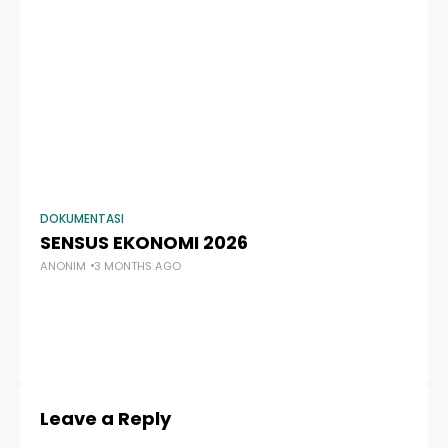
AN
DOKUMENTASI
SENSUS EKONOMI 2026
ANONIM
3 MONTHS AGO
Leave a Reply