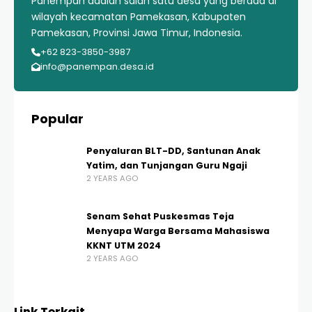
Panempan adalah salah satu desa yang berada di
wilayah kecamatan Pamekasan, Kabupaten
Pamekasan, Provinsi Jawa Timur, Indonesia.
+62 823-3850-3987
info@panempan.desa.id
Popular
Penyaluran BLT-DD, Santunan Anak
Yatim, dan Tunjangan Guru Ngaji
2 YEARS AGO
Senam Sehat Puskesmas Teja
Menyapa Warga Bersama Mahasiswa
KKNT UTM 2024
2 YEARS AGO