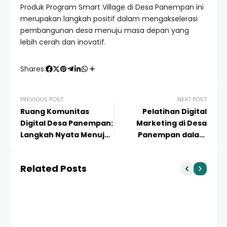
Produk Program Smart Village di Desa Panempan ini
merupakan langkah positif dalam mengakselerasi
pembangunan desa menuju masa depan yang
lebih cerah dan inovatif.
Shares:
PREVIOUS POST
NEXT POST
Ruang Komunitas
Pelatihan Digital
Digital Desa Panempan:
Marketing di Desa
Langkah Nyata Menuju
Panempan dalam
Desa Cerdas
Program Smart Village
Tahun 2024
Related Posts
KA
P
I