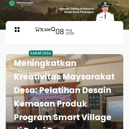
30K
08
Aug
2026
HOME
KABAR DESA
Meningkatkan
Kreativitas Maysarakat
Desa: Pelatihan Desain
Kemasan Produk
Program Smart Village