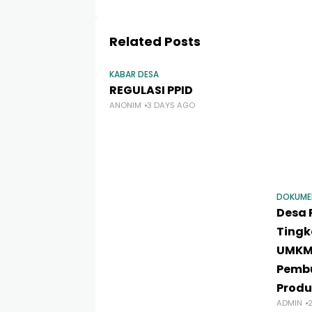
Related Posts
KABAR DESA
REGULASI PPID
ANONIM
3 DAYS AGO
DOKUME
Desa
Tingk
UMKM 
Pemb
Produ
ADMIN