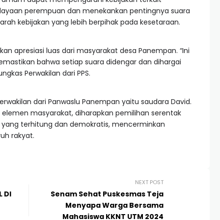
dayaan perempuan dan menekankan pentingnya suara
h kebijakan yang lebih berpihak pada kesetaraan.
tkan apresiasi luas dari masyarakat desa Panempan. “Ini
emastikan bahwa setiap suara didengar dan dihargai
gkas Perwakilan dari PPS.
 perwakilan dari Panwaslu Panempan yaitu saudara David.
elemen masyarakat, diharapkan pemilihan serentak
 yang terhitung dan demokratis, mencerminkan
uh rakyat.
NEXT POST
L DI
Senam Sehat Puskesmas Teja
Menyapa Warga Bersama
Mahasiswa KKNT UTM 2024