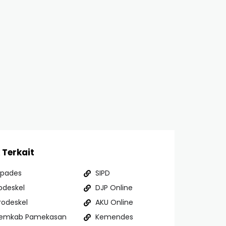
 Terkait
ipades
SIPD
pdeskel
DJP Online
rodeskel
AKU Online
emkab Pamekasan
Kemendes