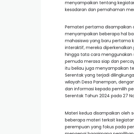
menyampaikan tentang kegiatan 
kesadaran dan pemahaman menge
Pemateri pertama disampaikan ol
menyampaikan beberapa hal bagi
mahasiswa yang baru pertama ka
interaktif, mereka diperkenalkan
hingga tata cara menggunakan s
pemuda merasa siap dan percaya dir
itu beliau juga menyampaikan t
Serentak yang terjadi dilingkun
wilayah Desa Panempan, dengan 
dan informasi kepada pemilih 
Serentak Tahun 2024 pada 27 N
Materi kedua disampaikan oleh 
beberapa materi terkait kegiata
perempuan yang fokus pada pemb
mengenai bagaimana pemilihan