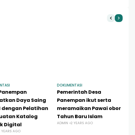
NTASI
DOKUMENTASI
KA
 Panempan
Pemerintah Desa
So
atkan Daya Saing
Panempan ikut serta
Ko
dengan Pelatihan
meramaikan Pawai obor
P
uatan Katalog
Tahun Baru Islam
Pe
ADMIN
2 YEARS AGO
AD
k Digital
2 YEARS AGO