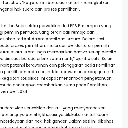
tersebut, “Kegiatan ini bertujuan untuk meningkatkan
nai hak suara dan proses pemilihan”.
eh ibu Sulis selaku perwakilan dari PPS Panempan yang
 pemilih pemuda, yang terdiri dari remaja dan
li akan terlibat dalam pemilihan umum. Dalam sesi
 pada proses pemilihan, mulai dari pendaftaran pemilih
urat suara. “Kami ingin memastikan bahwa setiap pemilih
i saat berada di bilik suara nanti,” ujar ibu sulis. Selain
erkait potensi kerawanan dan pelanggaran pada Pemilihan
gan pemilih pemuda dan indeks kerawanan pelanggaran di
kegiatan sosialisasi ini dapat menambah pengetahuan
pemuda pentingnya memberikan suara pada Pemilihan
ovember 2024 .
saudara vian Perwakilan dari PPS yang menyampaikan
n pentingnya pemilih, khususnya dilakukan untuk kaum
erdayaan dan hak-hak gender. Dalam sesi ini, dibahas
 umum dapat mempengaruhi kebijakan terkait