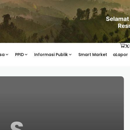
sa
PPID
Informasi Publik
Smart Market
aLapor
S