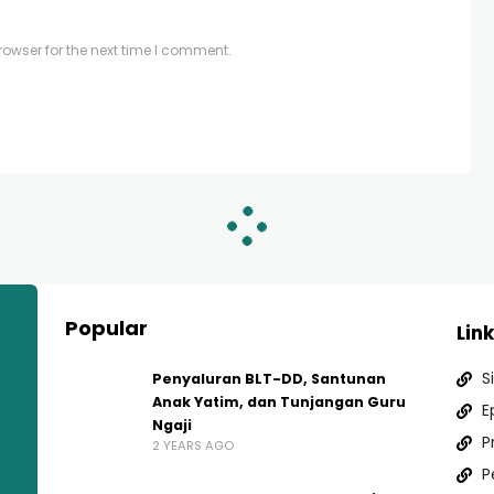
owser for the next time I comment.
Popular
Link
S
Penyaluran BLT-DD, Santunan
Anak Yatim, dan Tunjangan Guru
E
Ngaji
P
2 YEARS AGO
P