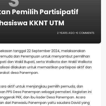
kan Pemilih Partisipatif
hasiswa KKNT UTM
2 YEARS AGO
0 COMMENTS
kasan tanggal 22 September 2024, melaksanakan
lih Pemuda dan Perempuan untuk menyambut pemilihan
ati dan Wakil Bupati, serta Walikota dan Wakil Walikota
lisasi dilakukan untuk memastikan partisipasi aktif dan
syarakat desa Panempan.
secara aktif untuk menjangkau pemilih pemuda, dan
kan PPS Desa Panempan sebagai pemateri. Kegiatan ini
m penggerak PKK, dan ibu kader Desa Panempan. Acara
akilan dari Panwaslu Panempan yaitu saudara David yang